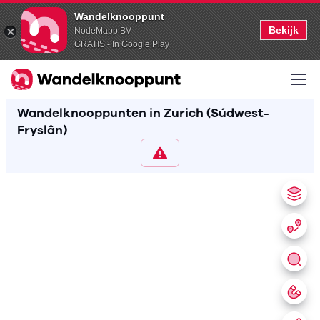
Wandelknooppunt
Bekijk
NodeMapp BV
GRATIS - In Google Play
Wandelknooppunten in Zurich (Súdwest-
Fryslân)