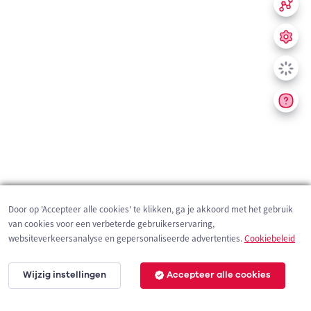
Door op 'Accepteer alle cookies' te klikken, ga je akkoord met het gebruik
van cookies voor een verbeterde gebruikerservaring,
websiteverkeersanalyse en gepersonaliseerde advertenties.
Cookiebeleid
Wijzig instellingen
Accepteer alle cookies
200 m
©
OpenStreetMap
contributors,
Tracestrack