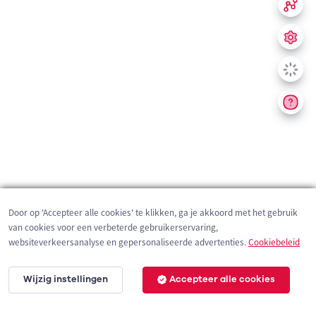
Door op 'Accepteer alle cookies' te klikken, ga je akkoord met het gebruik
van cookies voor een verbeterde gebruikerservaring,
websiteverkeersanalyse en gepersonaliseerde advertenties.
Cookiebeleid
Wijzig instellingen
Accepteer alle cookies
200 m
©
OpenStreetMap
contributors,
Tracestrack