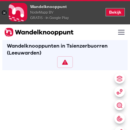
Wandelknooppunt
Bekijk
NodeMapp BV
GRATIS - In Google Play
Wandelknooppunten in Tsienzerbuorren
(Leeuwarden)