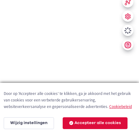
Door op 'Accepteer alle cookies' te klikken, ga je akkoord met het gebruik
van cookies voor een verbeterde gebruikerservaring,
websiteverkeersanalyse en gepersonaliseerde advertenties.
Cookiebeleid
Wijzig instellingen
Accepteer alle cookies
200 m
©
OpenStreetMap
contributors,
Tracestrack