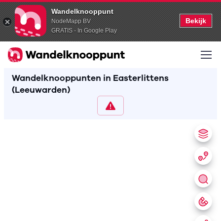
Wandelknooppunt
Bekijk
NodeMapp BV
GRATIS - In Google Play
Wandelknooppunten in Easterlittens
(Leeuwarden)