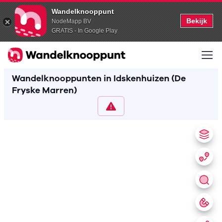
Wandelknooppunt
Bekijk
NodeMapp BV
GRATIS - In Google Play
Wandelknooppunten in Idskenhuizen (De
Fryske Marren)