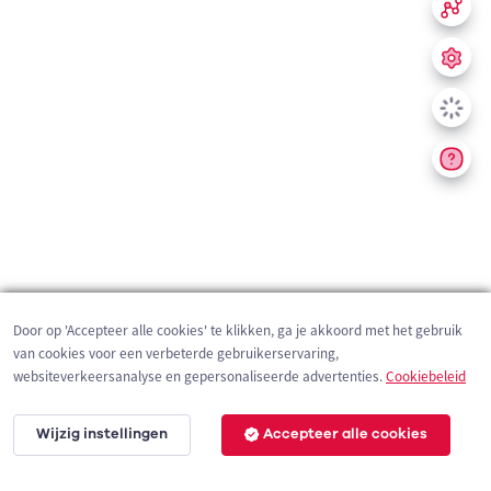
Door op 'Accepteer alle cookies' te klikken, ga je akkoord met het gebruik
van cookies voor een verbeterde gebruikerservaring,
websiteverkeersanalyse en gepersonaliseerde advertenties.
Cookiebeleid
Wijzig instellingen
Accepteer alle cookies
200 m
©
OpenStreetMap
contributors,
Tracestrack