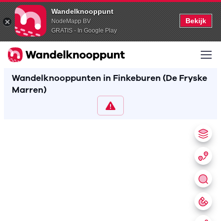
Wandelknooppunt
Bekijk
NodeMapp BV
GRATIS - In Google Play
Wandelknooppunten in Finkeburen (De Fryske
Marren)