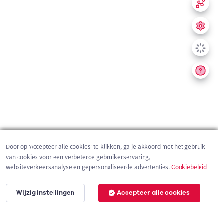
Door op 'Accepteer alle cookies' te klikken, ga je akkoord met het gebruik
van cookies voor een verbeterde gebruikerservaring,
websiteverkeersanalyse en gepersonaliseerde advertenties.
Cookiebeleid
Wijzig instellingen
Accepteer alle cookies
200 m
©
OpenStreetMap
contributors,
Tracestrack