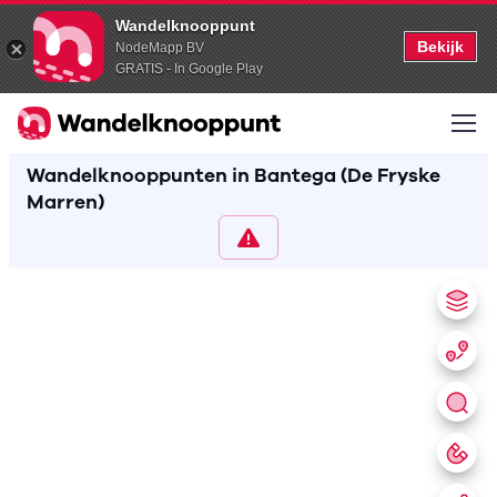
Wandelknooppunt
Bekijk
NodeMapp BV
GRATIS - In Google Play
Wandelknooppunten in Bantega (De Fryske
Marren)