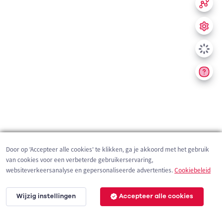
Door op 'Accepteer alle cookies' te klikken, ga je akkoord met het gebruik
van cookies voor een verbeterde gebruikerservaring,
websiteverkeersanalyse en gepersonaliseerde advertenties.
Cookiebeleid
Wijzig instellingen
Accepteer alle cookies
200 m
©
OpenStreetMap
contributors,
Tracestrack