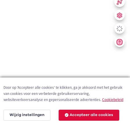
Door op 'Accepteer alle cookies' te klikken, ga je akkoord met het gebruik
van cookies voor een verbeterde gebruikerservaring,
websiteverkeersanalyse en gepersonaliseerde advertenties.
Cookiebeleid
Wijzig instellingen
Accepteer alle cookies
200 m
©
OpenStreetMap
contributors,
Tracestrack