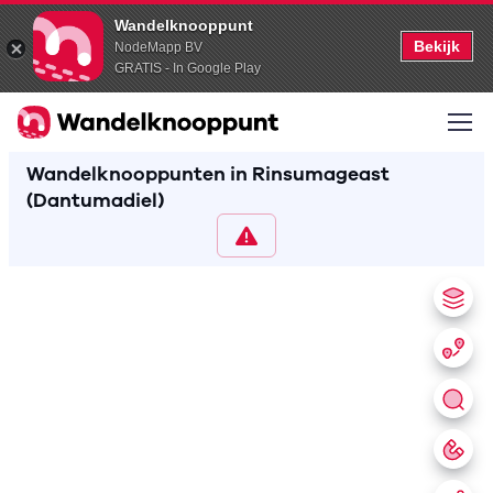
Wandelknooppunt
Bekijk
NodeMapp BV
GRATIS - In Google Play
Wandelknooppunten in Rinsumageast
(Dantumadiel)