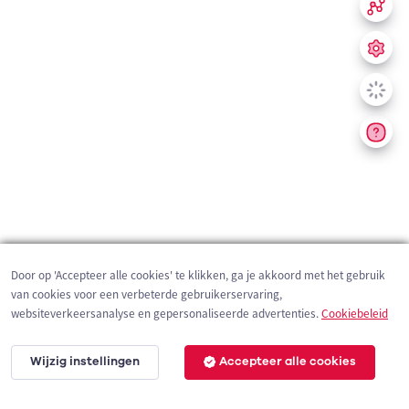
Door op 'Accepteer alle cookies' te klikken, ga je akkoord met het gebruik
van cookies voor een verbeterde gebruikerservaring,
websiteverkeersanalyse en gepersonaliseerde advertenties.
Cookiebeleid
Wijzig instellingen
Accepteer alle cookies
200 m
©
OpenStreetMap
contributors,
Tracestrack