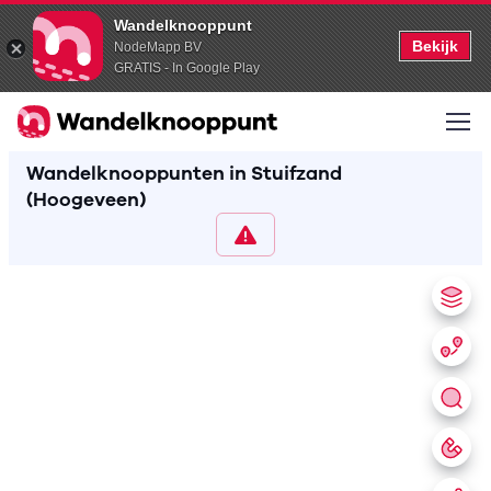
Wandelknooppunt
Bekijk
NodeMapp BV
GRATIS - In Google Play
Wandelknooppunten in Stuifzand
(Hoogeveen)