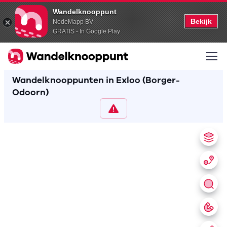
Wandelknooppunt
Bekijk
NodeMapp BV
GRATIS - In Google Play
Wandelknooppunten in Exloo (Borger-
Odoorn)