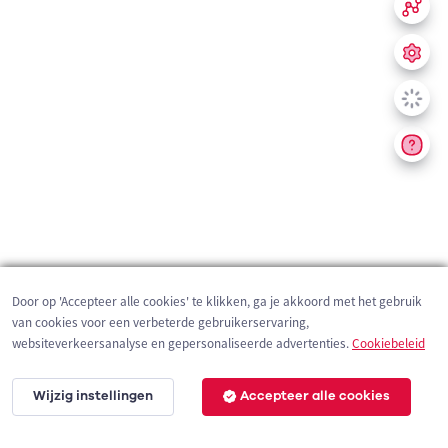
Door op 'Accepteer alle cookies' te klikken, ga je akkoord met het gebruik
van cookies voor een verbeterde gebruikerservaring,
websiteverkeersanalyse en gepersonaliseerde advertenties.
Cookiebeleid
Wijzig instellingen
Accepteer alle cookies
200 m
©
OpenStreetMap
contributors,
Tracestrack