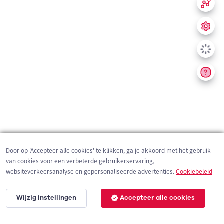
Door op 'Accepteer alle cookies' te klikken, ga je akkoord met het gebruik
van cookies voor een verbeterde gebruikerservaring,
websiteverkeersanalyse en gepersonaliseerde advertenties.
Cookiebeleid
Wijzig instellingen
Accepteer alle cookies
200 m
©
OpenStreetMap
contributors,
Tracestrack