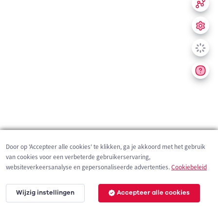
Door op 'Accepteer alle cookies' te klikken, ga je akkoord met het gebruik
van cookies voor een verbeterde gebruikerservaring,
websiteverkeersanalyse en gepersonaliseerde advertenties.
Cookiebeleid
Wijzig instellingen
Accepteer alle cookies
200 m
©
OpenStreetMap
contributors,
Tracestrack