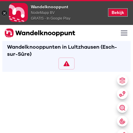
Wandelknooppunt
Bekijk
NodeMapp BV
GRATIS - In Google Play
Wandelknooppunten in Lultzhausen (Esch-
sur-Sûre)