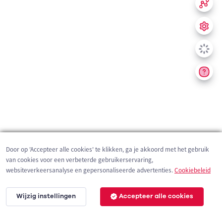
Door op 'Accepteer alle cookies' te klikken, ga je akkoord met het gebruik
van cookies voor een verbeterde gebruikerservaring,
websiteverkeersanalyse en gepersonaliseerde advertenties.
Cookiebeleid
Wijzig instellingen
Accepteer alle cookies
200 m
©
OpenStreetMap
contributors,
Tracestrack