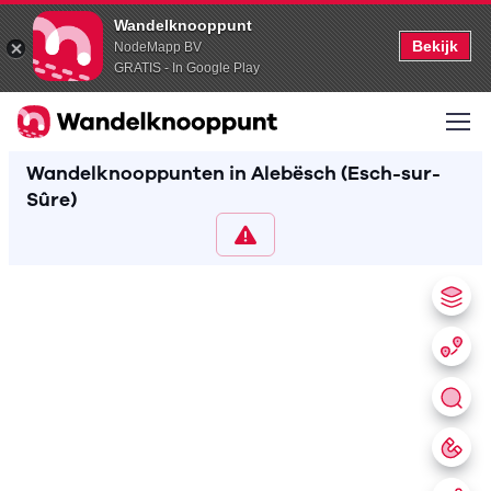
Wandelknooppunt
Bekijk
NodeMapp BV
GRATIS - In Google Play
Wandelknooppunten in Alebësch (Esch-sur-
Sûre)