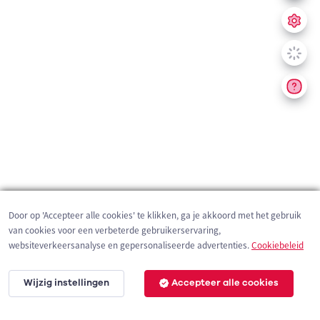
Door op 'Accepteer alle cookies' te klikken, ga je akkoord met het gebruik
van cookies voor een verbeterde gebruikerservaring,
websiteverkeersanalyse en gepersonaliseerde advertenties.
Cookiebeleid
Wijzig instellingen
Accepteer alle cookies
200 m
©
OpenStreetMap
contributors,
Tracestrack