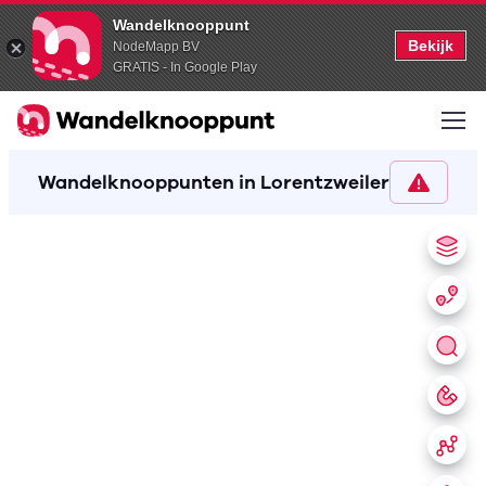
Wandelknooppunt
Bekijk
NodeMapp BV
GRATIS - In Google Play
Wandelknooppunten in Lorentzweiler