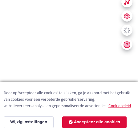
Door op 'Accepteer alle cookies' te klikken, ga je akkoord met het gebruik
van cookies voor een verbeterde gebruikerservaring,
websiteverkeersanalyse en gepersonaliseerde advertenties.
Cookiebeleid
Wijzig instellingen
Accepteer alle cookies
200 m
©
OpenStreetMap
contributors,
Tracestrack