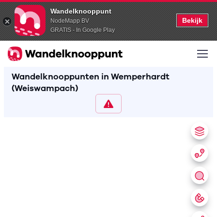
Wandelknooppunt
Bekijk
NodeMapp BV
GRATIS - In Google Play
Wandelknooppunten in Wemperhardt
(Weiswampach)