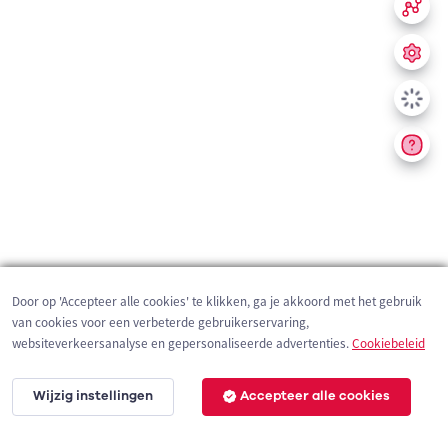
Door op 'Accepteer alle cookies' te klikken, ga je akkoord met het gebruik
van cookies voor een verbeterde gebruikerservaring,
websiteverkeersanalyse en gepersonaliseerde advertenties.
Cookiebeleid
Wijzig instellingen
Accepteer alle cookies
200 m
©
OpenStreetMap
contributors,
Tracestrack