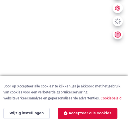
Door op 'Accepteer alle cookies' te klikken, ga je akkoord met het gebruik
van cookies voor een verbeterde gebruikerservaring,
websiteverkeersanalyse en gepersonaliseerde advertenties.
Cookiebeleid
Wijzig instellingen
Accepteer alle cookies
200 m
©
OpenStreetMap
contributors,
Tracestrack