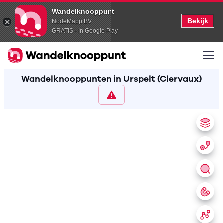
Wandelknooppunt
Bekijk
NodeMapp BV
GRATIS - In Google Play
Wandelknooppunten in Urspelt (Clervaux)