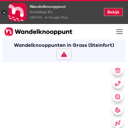
Wandelknooppunt
Bekijk
NodeMapp BV
GRATIS - In Google Play
Wandelknooppunten in Grass (Steinfort)