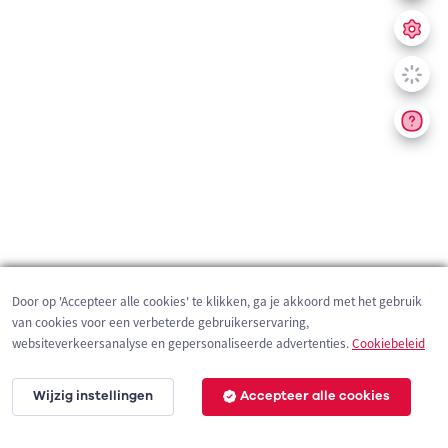
Door op 'Accepteer alle cookies' te klikken, ga je akkoord met het gebruik
van cookies voor een verbeterde gebruikerservaring,
websiteverkeersanalyse en gepersonaliseerde advertenties.
Cookiebeleid
Wijzig instellingen
Accepteer alle cookies
200 m
©
OpenStreetMap
contributors,
Tracestrack