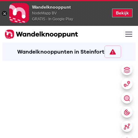
Wandelknooppunt
Bekijk
NodeMapp BV
GRATIS - In Google Play
Wandelknooppunten in Steinfort