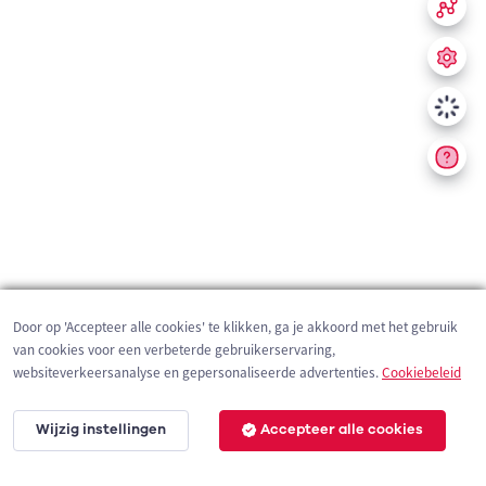
Door op 'Accepteer alle cookies' te klikken, ga je akkoord met het gebruik
van cookies voor een verbeterde gebruikerservaring,
websiteverkeersanalyse en gepersonaliseerde advertenties.
Cookiebeleid
Wijzig instellingen
Accepteer alle cookies
200 m
©
OpenStreetMap
contributors,
Tracestrack