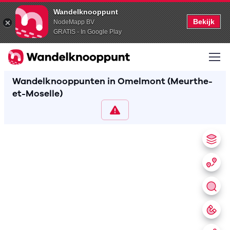
Wandelknooppunt
Bekijk
NodeMapp BV
GRATIS - In Google Play
Wandelknooppunten in Omelmont (Meurthe-
et-Moselle)