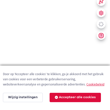
Door op 'Accepteer alle cookies' te klikken, ga je akkoord met het gebruik
van cookies voor een verbeterde gebruikerservaring,
websiteverkeersanalyse en gepersonaliseerde advertenties.
Cookiebeleid
Wijzig instellingen
Accepteer alle cookies
200 m
©
OpenStreetMap
contributors,
Tracestrack