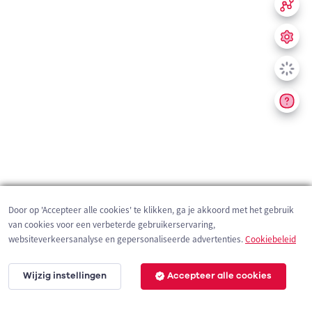
Door op 'Accepteer alle cookies' te klikken, ga je akkoord met het gebruik
van cookies voor een verbeterde gebruikerservaring,
websiteverkeersanalyse en gepersonaliseerde advertenties.
Cookiebeleid
Wijzig instellingen
Accepteer alle cookies
200 m
©
OpenStreetMap
contributors,
Tracestrack