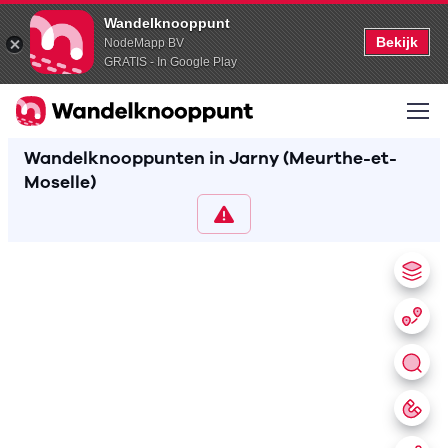
Wandelknooppunt
Bekijk
NodeMapp BV
GRATIS - In Google Play
Wandelknooppunten in Jarny (Meurthe-et-
Moselle)