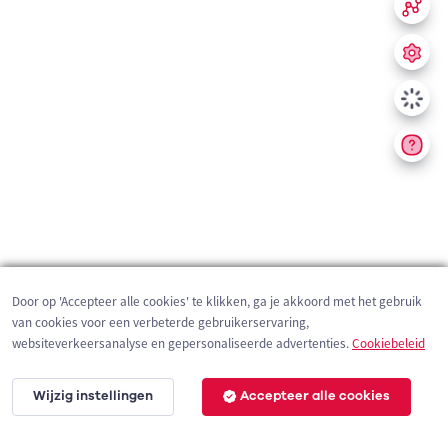
Door op 'Accepteer alle cookies' te klikken, ga je akkoord met het gebruik
van cookies voor een verbeterde gebruikerservaring,
websiteverkeersanalyse en gepersonaliseerde advertenties.
Cookiebeleid
Wijzig instellingen
Accepteer alle cookies
200 m
©
OpenStreetMap
contributors,
Tracestrack