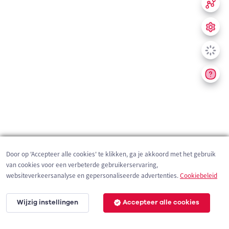
Door op 'Accepteer alle cookies' te klikken, ga je akkoord met het gebruik
van cookies voor een verbeterde gebruikerservaring,
websiteverkeersanalyse en gepersonaliseerde advertenties.
Cookiebeleid
Wijzig instellingen
Accepteer alle cookies
200 m
©
OpenStreetMap
contributors,
Tracestrack