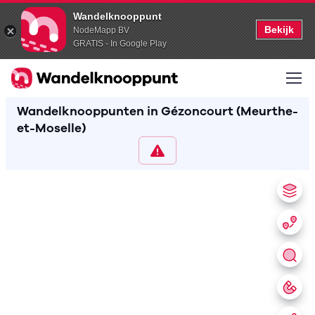
Wandelknooppunt
Bekijk
NodeMapp BV
GRATIS - In Google Play
Wandelknooppunten in Gézoncourt (Meurthe-
et-Moselle)