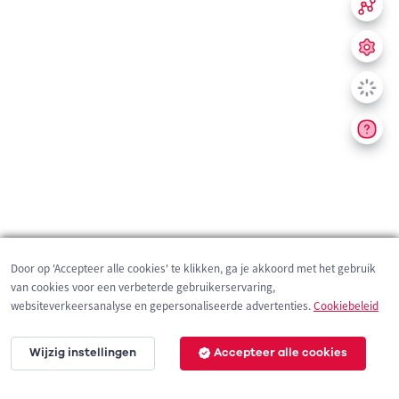
Door op 'Accepteer alle cookies' te klikken, ga je akkoord met het gebruik
van cookies voor een verbeterde gebruikerservaring,
websiteverkeersanalyse en gepersonaliseerde advertenties.
Cookiebeleid
Wijzig instellingen
Accepteer alle cookies
200 m
©
OpenStreetMap
contributors,
Tracestrack