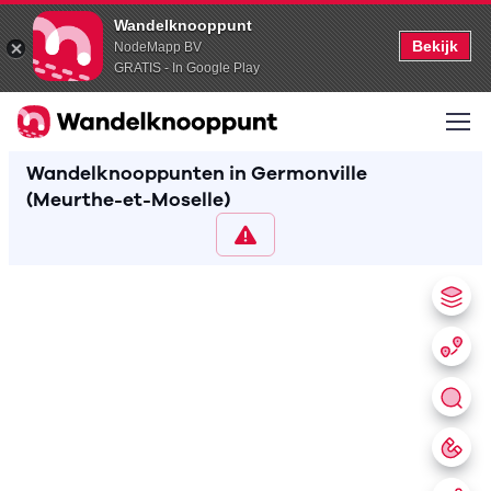
Wandelknooppunt
Bekijk
NodeMapp BV
GRATIS - In Google Play
Wandelknooppunten in Germonville
(Meurthe-et-Moselle)