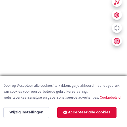
Door op 'Accepteer alle cookies' te klikken, ga je akkoord met het gebruik
van cookies voor een verbeterde gebruikerservaring,
websiteverkeersanalyse en gepersonaliseerde advertenties.
Cookiebeleid
Wijzig instellingen
Accepteer alle cookies
200 m
©
OpenStreetMap
contributors,
Tracestrack