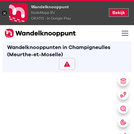
Wandelknooppunt
Bekijk
NodeMapp BV
GRATIS - In Google Play
Wandelknooppunten in Champigneulles
(Meurthe-et-Moselle)