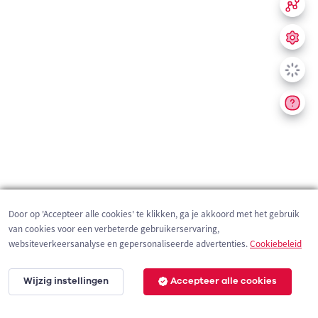
Door op 'Accepteer alle cookies' te klikken, ga je akkoord met het gebruik
van cookies voor een verbeterde gebruikerservaring,
websiteverkeersanalyse en gepersonaliseerde advertenties.
Cookiebeleid
Wijzig instellingen
Accepteer alle cookies
200 m
©
OpenStreetMap
contributors,
Tracestrack