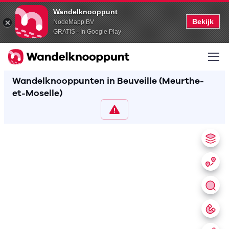
Wandelknooppunt
Bekijk
NodeMapp BV
GRATIS - In Google Play
Wandelknooppunten in Beuveille (Meurthe-
et-Moselle)