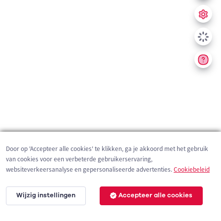
Door op 'Accepteer alle cookies' te klikken, ga je akkoord met het gebruik
van cookies voor een verbeterde gebruikerservaring,
websiteverkeersanalyse en gepersonaliseerde advertenties.
Cookiebeleid
Wijzig instellingen
Accepteer alle cookies
200 m
©
OpenStreetMap
contributors,
Tracestrack