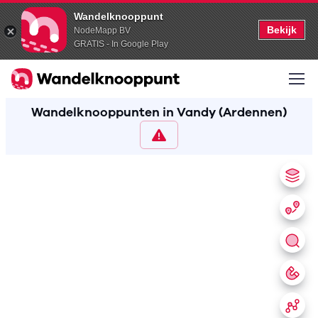
Wandelknooppunt
Bekijk
NodeMapp BV
GRATIS - In Google Play
Wandelknooppunten in Vandy (Ardennen)