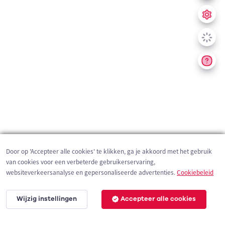
Door op 'Accepteer alle cookies' te klikken, ga je akkoord met het gebruik
van cookies voor een verbeterde gebruikerservaring,
websiteverkeersanalyse en gepersonaliseerde advertenties.
Cookiebeleid
Wijzig instellingen
Accepteer alle cookies
200 m
©
OpenStreetMap
contributors,
Tracestrack