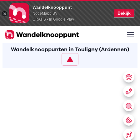
Wandelknooppunt
Bekijk
NodeMapp BV
GRATIS - In Google Play
Wandelknooppunten in Touligny (Ardennen)