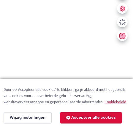
Door op 'Accepteer alle cookies' te klikken, ga je akkoord met het gebruik
van cookies voor een verbeterde gebruikerservaring,
websiteverkeersanalyse en gepersonaliseerde advertenties.
Cookiebeleid
Wijzig instellingen
Accepteer alle cookies
200 m
©
OpenStreetMap
contributors,
Tracestrack