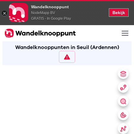
Wandelknooppunt
Bekijk
NodeMapp BV
GRATIS - In Google Play
Wandelknooppunten in Seuil (Ardennen)