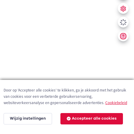
Door op 'Accepteer alle cookies' te klikken, ga je akkoord met het gebruik
van cookies voor een verbeterde gebruikerservaring,
websiteverkeersanalyse en gepersonaliseerde advertenties.
Cookiebeleid
Wijzig instellingen
Accepteer alle cookies
200 m
©
OpenStreetMap
contributors,
Tracestrack