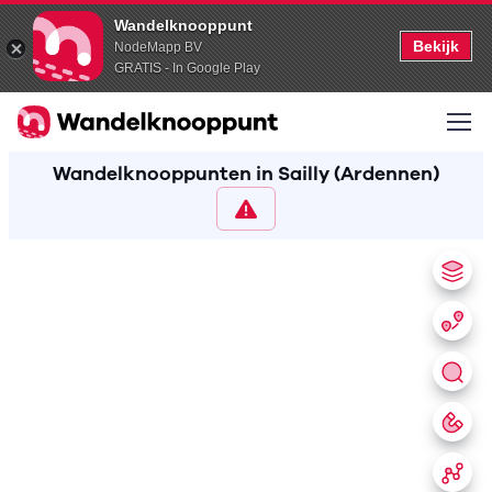
Wandelknooppunt
Bekijk
NodeMapp BV
GRATIS - In Google Play
Wandelknooppunten in Sailly (Ardennen)