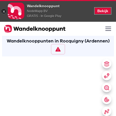
Wandelknooppunt
Bekijk
NodeMapp BV
GRATIS - In Google Play
Wandelknooppunten in Rocquigny (Ardennen)