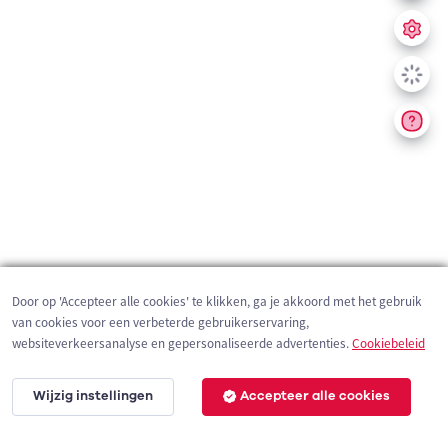
Door op 'Accepteer alle cookies' te klikken, ga je akkoord met het gebruik
van cookies voor een verbeterde gebruikerservaring,
websiteverkeersanalyse en gepersonaliseerde advertenties.
Cookiebeleid
Wijzig instellingen
Accepteer alle cookies
200 m
©
OpenStreetMap
contributors,
Tracestrack