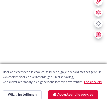
Door op 'Accepteer alle cookies' te klikken, ga je akkoord met het gebruik
van cookies voor een verbeterde gebruikerservaring,
websiteverkeersanalyse en gepersonaliseerde advertenties.
Cookiebeleid
Wijzig instellingen
Accepteer alle cookies
200 m
©
OpenStreetMap
contributors,
Tracestrack