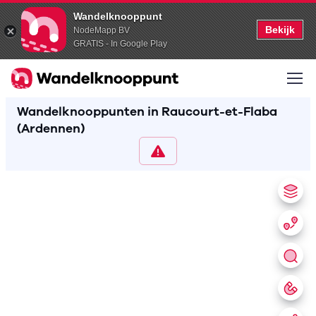
Wandelknooppunt
Bekijk
NodeMapp BV
GRATIS - In Google Play
Wandelknooppunten in Raucourt-et-Flaba
(Ardennen)