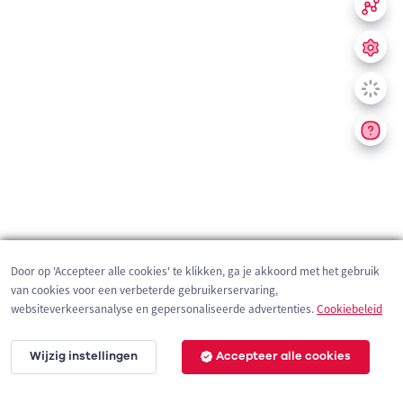
Door op 'Accepteer alle cookies' te klikken, ga je akkoord met het gebruik
van cookies voor een verbeterde gebruikerservaring,
websiteverkeersanalyse en gepersonaliseerde advertenties.
Cookiebeleid
Wijzig instellingen
Accepteer alle cookies
200 m
©
OpenStreetMap
contributors,
Tracestrack