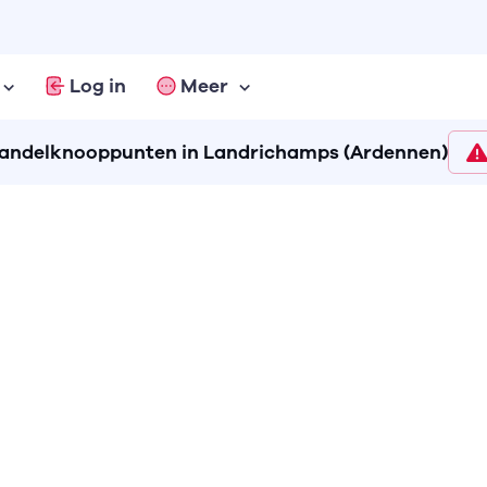
Log in
Meer
andelknooppunten in Landrichamps (Ardennen)