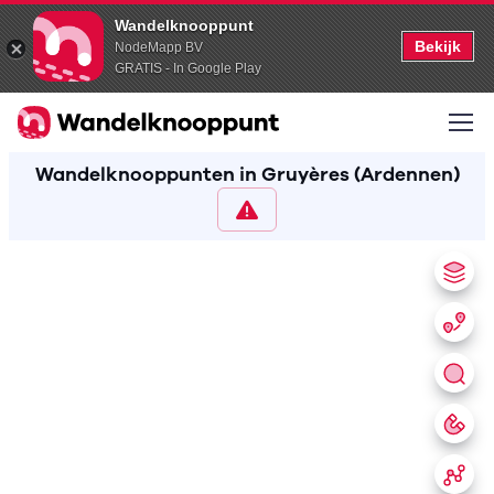
Wandelknooppunt
Bekijk
NodeMapp BV
GRATIS - In Google Play
Wandelknooppunten in Gruyères (Ardennen)