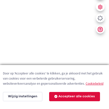
Door op 'Accepteer alle cookies' te klikken, ga je akkoord met het gebruik
van cookies voor een verbeterde gebruikerservaring,
websiteverkeersanalyse en gepersonaliseerde advertenties.
Cookiebeleid
Wijzig instellingen
Accepteer alle cookies
200 m
©
OpenStreetMap
contributors,
Tracestrack