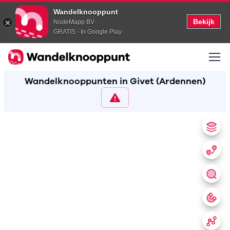
Wandelknooppunt
Bekijk
NodeMapp BV
GRATIS - In Google Play
Wandelknooppunten in Givet (Ardennen)