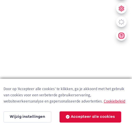
Door op 'Accepteer alle cookies' te klikken, ga je akkoord met het gebruik
van cookies voor een verbeterde gebruikerservaring,
websiteverkeersanalyse en gepersonaliseerde advertenties.
Cookiebeleid
Wijzig instellingen
Accepteer alle cookies
200 m
©
OpenStreetMap
contributors,
Tracestrack