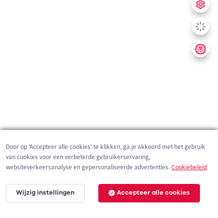
Door op 'Accepteer alle cookies' te klikken, ga je akkoord met het gebruik
van cookies voor een verbeterde gebruikerservaring,
websiteverkeersanalyse en gepersonaliseerde advertenties.
Cookiebeleid
Wijzig instellingen
Accepteer alle cookies
200 m
©
OpenStreetMap
contributors,
Tracestrack