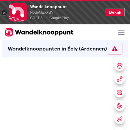
Wandelknooppunt
Bekijk
NodeMapp BV
GRATIS - In Google Play
Wandelknooppunten in Écly (Ardennen)