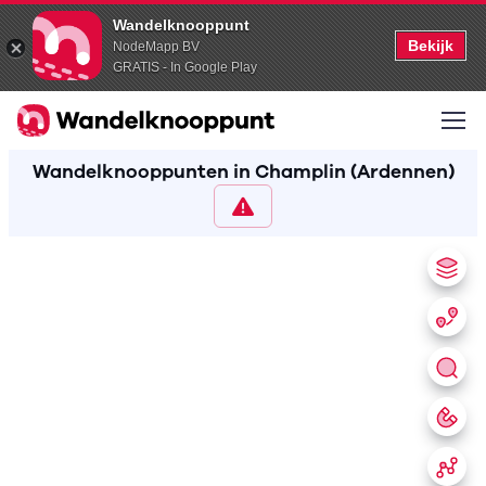
Wandelknooppunt
Bekijk
NodeMapp BV
GRATIS - In Google Play
Wandelknooppunten in Champlin (Ardennen)