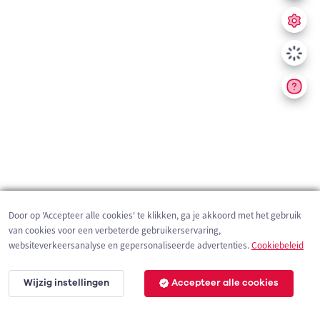
Door op 'Accepteer alle cookies' te klikken, ga je akkoord met het gebruik
van cookies voor een verbeterde gebruikerservaring,
websiteverkeersanalyse en gepersonaliseerde advertenties.
Cookiebeleid
Wijzig instellingen
Accepteer alle cookies
200 m
©
OpenStreetMap
contributors,
Tracestrack