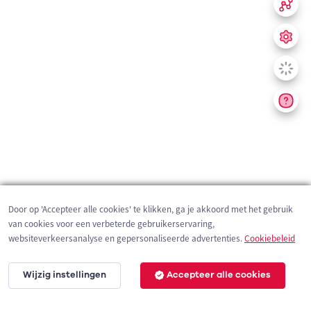
Door op 'Accepteer alle cookies' te klikken, ga je akkoord met het gebruik
van cookies voor een verbeterde gebruikerservaring,
websiteverkeersanalyse en gepersonaliseerde advertenties.
Cookiebeleid
Wijzig instellingen
Accepteer alle cookies
200 m
©
OpenStreetMap
contributors,
Tracestrack