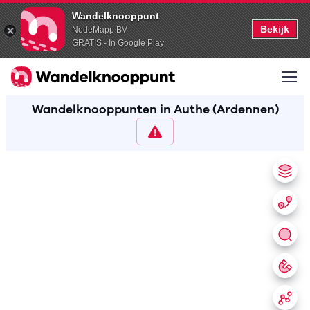
Wandelknooppunt
Bekijk
NodeMapp BV
GRATIS - In Google Play
Wandelknooppunten in Authe (Ardennen)