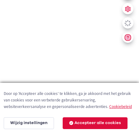
Door op 'Accepteer alle cookies' te klikken, ga je akkoord met het gebruik
van cookies voor een verbeterde gebruikerservaring,
websiteverkeersanalyse en gepersonaliseerde advertenties.
Cookiebeleid
Wijzig instellingen
Accepteer alle cookies
200 m
©
OpenStreetMap
contributors,
Tracestrack