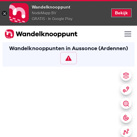
Wandelknooppunt
Bekijk
NodeMapp BV
GRATIS - In Google Play
Wandelknooppunten in Aussonce (Ardennen)