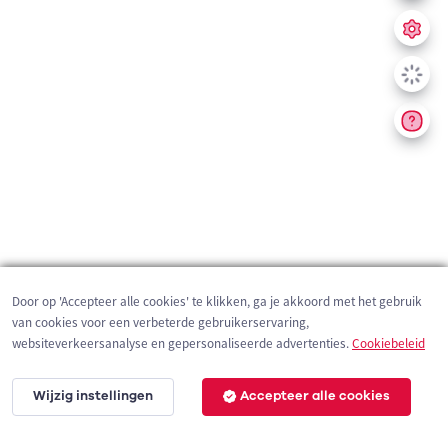
Door op 'Accepteer alle cookies' te klikken, ga je akkoord met het gebruik
van cookies voor een verbeterde gebruikerservaring,
websiteverkeersanalyse en gepersonaliseerde advertenties.
Cookiebeleid
Wijzig instellingen
Accepteer alle cookies
200 m
©
OpenStreetMap
contributors,
Tracestrack