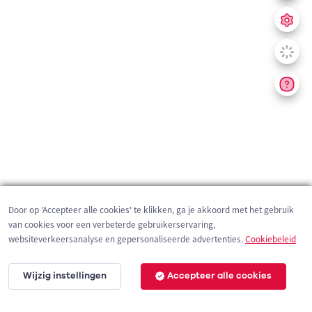
Door op 'Accepteer alle cookies' te klikken, ga je akkoord met het gebruik
van cookies voor een verbeterde gebruikerservaring,
websiteverkeersanalyse en gepersonaliseerde advertenties.
Cookiebeleid
Wijzig instellingen
Accepteer alle cookies
200 m
©
OpenStreetMap
contributors,
Tracestrack