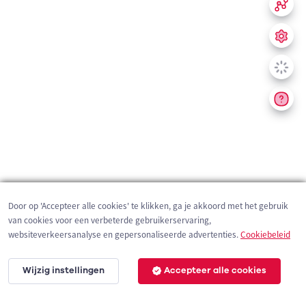
Door op 'Accepteer alle cookies' te klikken, ga je akkoord met het gebruik
van cookies voor een verbeterde gebruikerservaring,
websiteverkeersanalyse en gepersonaliseerde advertenties.
Cookiebeleid
Wijzig instellingen
Accepteer alle cookies
200 m
©
OpenStreetMap
contributors,
Tracestrack