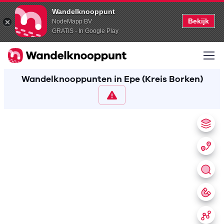
Wandelknooppunt
Bekijk
NodeMapp BV
GRATIS - In Google Play
Wandelknooppunten in Epe (Kreis Borken)