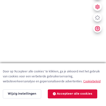
Door op 'Accepteer alle cookies' te klikken, ga je akkoord met het gebruik
van cookies voor een verbeterde gebruikerservaring,
websiteverkeersanalyse en gepersonaliseerde advertenties.
Cookiebeleid
Wijzig instellingen
Accepteer alle cookies
200 m
©
OpenStreetMap
contributors,
Tracestrack