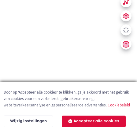
Door op 'Accepteer alle cookies' te klikken, ga je akkoord met het gebruik
van cookies voor een verbeterde gebruikerservaring,
websiteverkeersanalyse en gepersonaliseerde advertenties.
Cookiebeleid
Wijzig instellingen
Accepteer alle cookies
200 m
©
OpenStreetMap
contributors,
Tracestrack