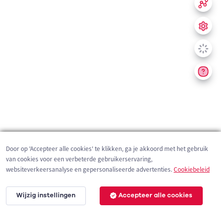
Door op 'Accepteer alle cookies' te klikken, ga je akkoord met het gebruik
van cookies voor een verbeterde gebruikerservaring,
websiteverkeersanalyse en gepersonaliseerde advertenties.
Cookiebeleid
Wijzig instellingen
Accepteer alle cookies
200 m
©
OpenStreetMap
contributors,
Tracestrack