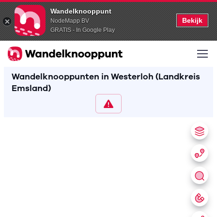
Wandelknooppunt
Bekijk
NodeMapp BV
GRATIS - In Google Play
Wandelknooppunten in Westerloh (Landkreis
Emsland)