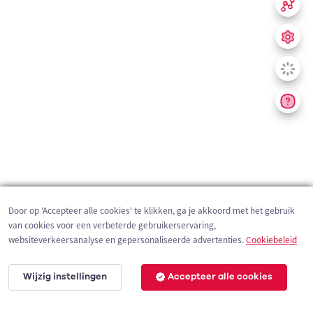
Door op 'Accepteer alle cookies' te klikken, ga je akkoord met het gebruik
van cookies voor een verbeterde gebruikerservaring,
websiteverkeersanalyse en gepersonaliseerde advertenties.
Cookiebeleid
Wijzig instellingen
Accepteer alle cookies
200 m
©
OpenStreetMap
contributors,
Tracestrack