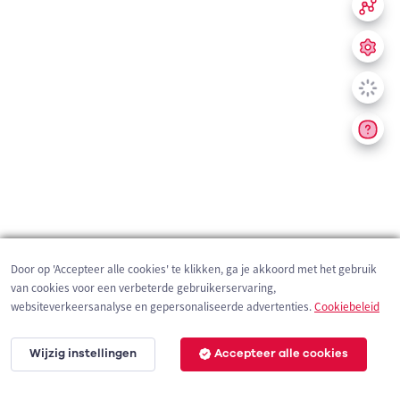
Door op 'Accepteer alle cookies' te klikken, ga je akkoord met het gebruik
van cookies voor een verbeterde gebruikerservaring,
websiteverkeersanalyse en gepersonaliseerde advertenties.
Cookiebeleid
Wijzig instellingen
Accepteer alle cookies
200 m
©
OpenStreetMap
contributors,
Tracestrack