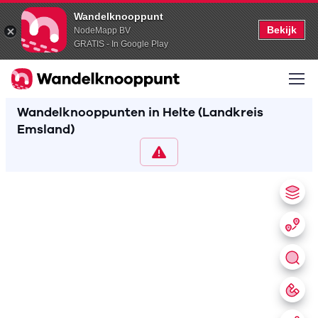
Wandelknooppunt
Bekijk
NodeMapp BV
GRATIS - In Google Play
Wandelknooppunten in Helte (Landkreis
Emsland)