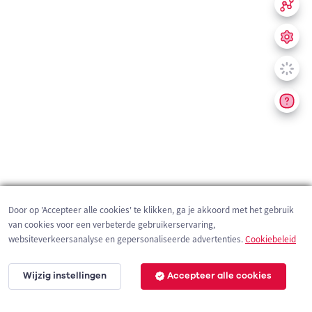
Door op 'Accepteer alle cookies' te klikken, ga je akkoord met het gebruik
van cookies voor een verbeterde gebruikerservaring,
websiteverkeersanalyse en gepersonaliseerde advertenties.
Cookiebeleid
Wijzig instellingen
Accepteer alle cookies
200 m
©
OpenStreetMap
contributors,
Tracestrack